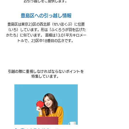
お引っ越しをご提供します。
豊島区への引っ越し情報
豊島区は東京23区の西北部（せいほくぶ）に位置
（いち）しています。形は「ふくろうが羽を広げた
かたち」に似ています。 面積は13.01平方キロメー
トルで、23区中18番目の広さです。
​引越の際に重視しなければならないポイントを
特集しています。