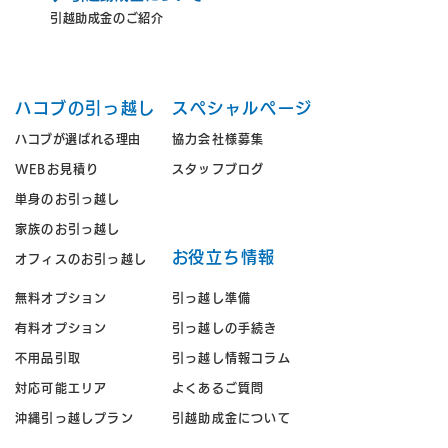
引越助成金のご紹介
ハコブの引っ越し
スペシャルページ
ハコブが選ばれる理由
協力会社様募集
WEBお見積り
スタッフブログ
単身のお引っ越し
家族のお引っ越し
​お役立ち情報
オフィスのお引っ越し
無料オプション
引っ越し準備
有料オプション
引っ越しの手続き
不用品引取
引っ越し情報コラム
対応可能エリア
よくあるご質問
沖縄引っ越しプラン
引越助成金について