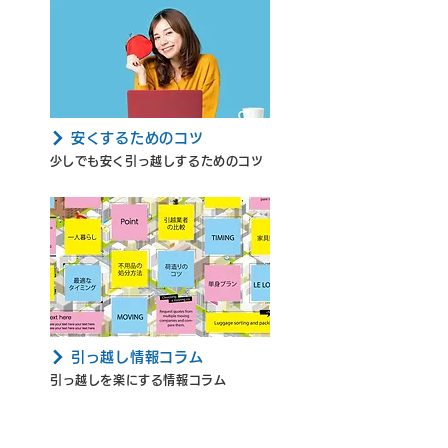
安くするためのコツ
​少しでも安く引っ越しするためのコツ
引っ越し情報コラム
引っ越しを楽にする情報コラム